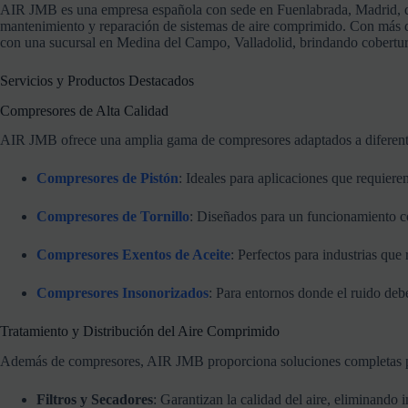
AIR
JMB
es
una
empresa
española
con
sede
en
Fuenlabrada,
Madrid,
mantenimiento
y
reparación
de
sistemas
de
aire
comprimido.
Con
más
con
una
sucursal
en
Medina
del
Campo,
Valladolid,
brindando
cobertu
Servicios
y
Productos
Destacados
Compresores
de
Alta
Calidad
AIR
JMB
ofrece
una
amplia
gama
de
compresores
adaptados
a
diferen
Compresores
de
Pistón
:
Ideales
para
aplicaciones
que
requiere
Compresores
de
Tornillo
:
Diseñados
para
un
funcionamiento
c
Compresores
Exentos
de
Aceite
:
Perfectos
para
industrias
que
Compresores
Insonorizados
:
Para
entornos
donde
el
ruido
deb
Tratamiento
y
Distribución
del
Aire
Comprimido
Además
de
compresores,
AIR
JMB
proporciona
soluciones
completas
Filtros
y
Secadores
:
Garantizan
la
calidad
del
aire,
eliminando