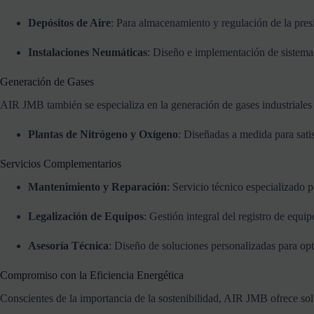
Depósitos
de
Aire
:
Para
almacenamiento
y
regulación
de
la
pres
Instalaciones
Neumáticas
:
Diseño
e
implementación
de
sistem
Generación
de
Gases
AIR
JMB
también
se
especializa
en
la
generación
de
gases
industriales
Plantas
de
Nitrógeno
y
Oxígeno
:
Diseñadas
a
medida
para
sati
Servicios
Complementarios
Mantenimiento
y
Reparación
:
Servicio
técnico
especializado
p
Legalización
de
Equipos
:
Gestión
integral
del
registro
de
equip
Asesoría
Técnica
:
Diseño
de
soluciones
personalizadas
para
op
Compromiso
con
la
Eficiencia
Energética
Conscientes
de
la
importancia
de
la
sostenibilidad,
AIR
JMB
ofrece
so