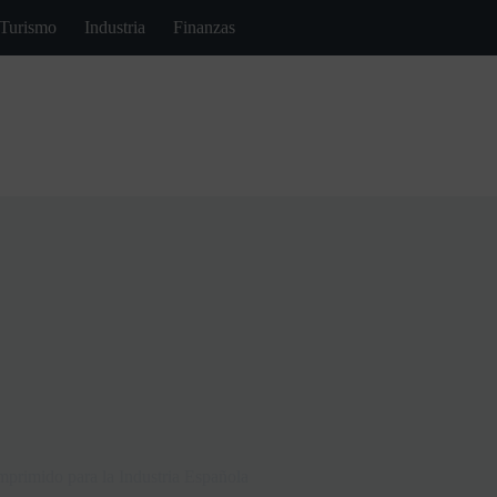
Turismo
Industria
Finanzas
primido para la Industria Española