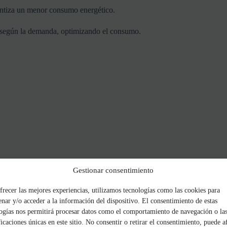
ntiza
un
menor
consumo
energético.
según
la
demanda,
optimizando
el
consumo.
Gestionar consentimiento
frecer las mejores experiencias, utilizamos tecnologías como las cookies para
nar y/o acceder a la información del dispositivo. El consentimiento de estas
ogías nos permitirá procesar datos como el comportamiento de navegación o la
ficaciones únicas en este sitio. No consentir o retirar el consentimiento, puede a