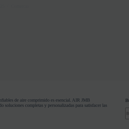
025
Comercio
nfiables
de
aire
comprimido
es
esencial.
AIR
JMB
B
ndo
soluciones
completas
y
personalizadas
para
satisfacer
las
S
re