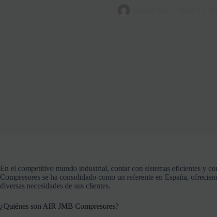
produccion
mayo 16, 2
En
el
competitivo
mundo
industrial,
contar
con
sistemas
eficientes
y
co
Compresores
se
ha
consolidado
como
un
referente
en
España,
ofrecie
diversas
necesidades
de
sus
clientes.
¿
Quiénes
son
AIR
JMB
Compresores?