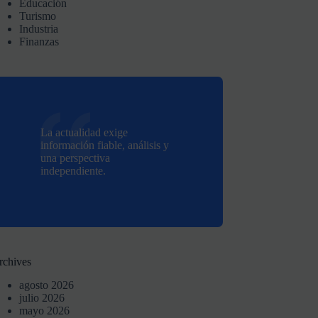
Educación
Turismo
Industria
Finanzas
La actualidad exige
información fiable, análisis y
una perspectiva
independiente.
rchives
agosto 2026
julio 2026
mayo 2026