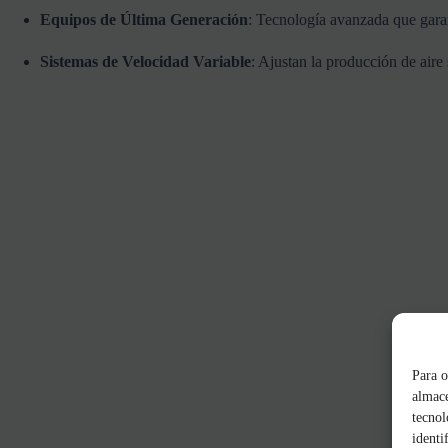
Equipos
de
Última
Generación
:
Tecnología
avanzada
que
gara
Sistemas
de
Velocidad
Variable
:
Ajustan
la
producción
de
aire
Para o
almace
tecnol
identi