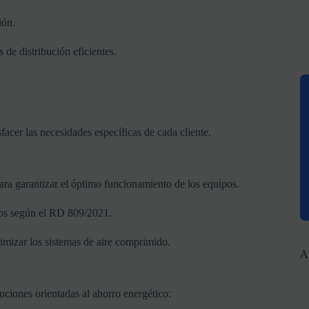
ión.
as
de
distribución
eficientes.
sfacer
las
necesidades
específicas
de
cada
cliente.
ara
garantizar
el
óptimo
funcionamiento
de
los
equipos.
os
según
el
RD
809/
2021.
timizar
los
sistemas
de
aire
comprimido.
A
luciones
orientadas
al
ahorro
energético: