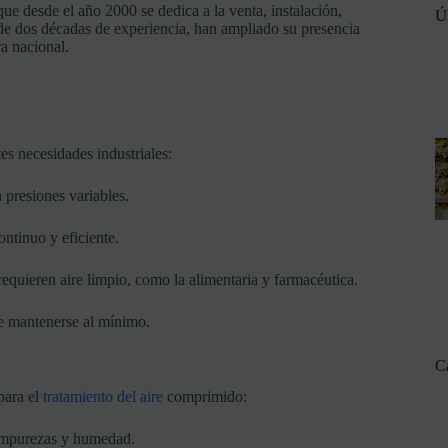
que
desde
el
año
2000
se
dedica
a
la
venta,
instalación,
Ú
de
dos
décadas
de
experiencia,
han
ampliado
su
presencia
ra
nacional.
tes
necesidades
industriales:
n
presiones
variables.
ontinuo
y
eficiente.
requieren
aire
limpio,
como
la
alimentaria
y
farmacéutica.
e
mantenerse
al
mínimo.
C
para
el
tratamiento
del
aire
comprimido:
impurezas
y
humedad.