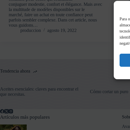
conjuguer modestie, confort et élégance. Mais avec
la multitude de modèles disponibles sur le
marché, faire un achat en toute confiance peut
Para o
parfois sembler complexe. Dans cet article, nous
vous guidons…
almace
produccion
agosto 19, 2022
tecnol
identi
negati
Tendencia ahora
Aceites esenciales: claves para encontrar el
Cómo cortar un puro
que necesitas.
Artículos más populares
Sobr
Avan