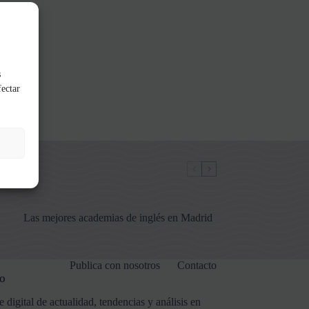
s
fectar
Las mejores academias de inglés en Madrid
Publica con nosotros
Contacto
o
digital de actualidad, tendencias y análisis en