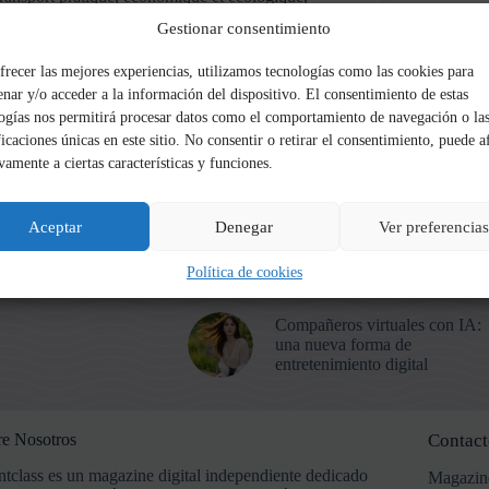
surtout en milieu urbain. Mais comme tout
Gestionar consentimiento
véhicule, elle nécessite un entretien régulier et des
bonnes pratiques pour fonctionner de manière
frecer las mejores experiencias, utilizamos tecnologías como las cookies para
optimale et durer dans le temps. Dans cet…
produccion
agosto 19, 2022
nar y/o acceder a la información del dispositivo. El consentimiento de estas
ogías nos permitirá procesar datos como el comportamiento de navegación o la
ficaciones únicas en este sitio. No consentir o retirar el consentimiento, puede a
vamente a ciertas características y funciones.
Aceptar
Denegar
Ver preferencias
Política de cookies
Compañeros virtuales con IA:
una nueva forma de
entretenimiento digital
e Nosotros
Contact
tclass es un magazine digital independiente dedicado
Magazine 